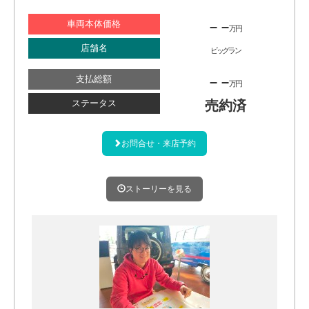
車両本体価格
– –
万円
店舗名
ビッグラン
支払総額
– –
万円
ステータス
売約済
お問合せ・来店予約
ストーリーを見る