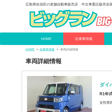
広島県佐伯区の老舗自動車販売店 中古車委託販売全
HOME
在庫車情報
HOME
在庫車情報
車両詳細情報
車両詳細情報
ダイ
R1年
女性禁