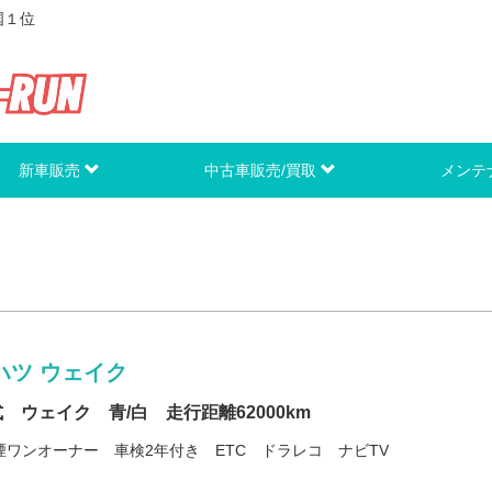
国１位
新車販売
中古車販売/買取
メンテ
ハツ ウェイク
式 ウェイク 青/白 走行距離62000km
煙ワンオーナー 車検2年付き ETC ドラレコ ナビTV