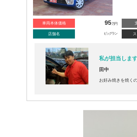
95
車両本体価格
万円
店舗名
ビッグラン
ス
私が担当しま
田中
お好み焼きを焼く