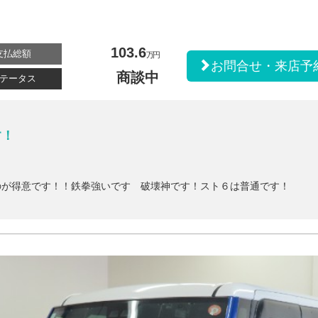
103.6
支払総額
万円
お問合せ・来店予
商談中
テータス
す！
のが得意です！！鉄拳強いです 破壊神です！スト６は普通です！